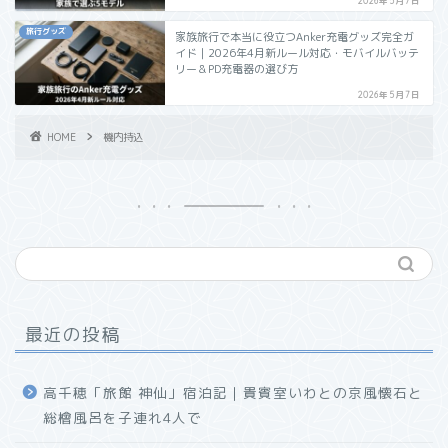
2026年5月7日
旅行グッズ
家族旅行で本当に役立つAnker充電グッズ完全ガ
イド｜2026年4月新ルール対応・モバイルバッテ
リー＆PD充電器の選び方
2026年5月7日
HOME
機内持込
最近の投稿
高千穂「旅館 神仙」宿泊記｜貴賓室いわとの京風懐石と
総檜風呂を子連れ4人で