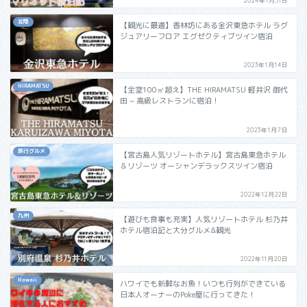
2024年1月31日
北陸
【観光に最適】香林坊にある金沢東急ホテル ラグ
ジュアリーフロア エグゼクティブツイン宿泊
2023年1月14日
HIRAMATSU
【全室100㎡超え】THE HIRAMATSU 軽井沢 御代
田 ~ 高級レストランに宿泊！
2023年1月7日
旅行グルメ
【宮古島人気リゾートホテル】宮古島東急ホテル
＆リゾーツ オーシャンデラックスツイン宿泊
2022年12月22日
九州
【遊びも食事も充実】人気リゾートホテル 杉乃井
ホテル宿泊記と大分グルメ&観光
2022年11月20日
Hawaii
ハワイでも新鮮なお魚！いつも行列ができている
日本人オーナーのPoke屋に行ってきた！