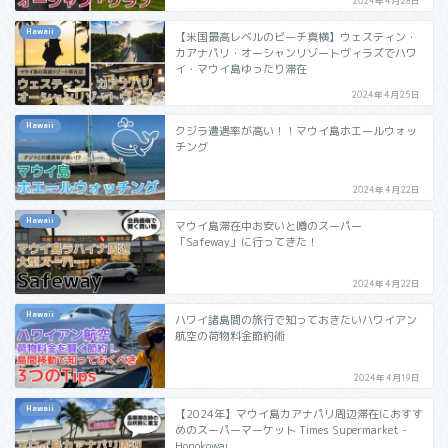
2024年4月28日
Hawaii
【米国最高レベルのビーチ真横】ウェスティン・
カアナパリ・オーシャンリゾートヴィラズでハワ
イ・マウイ島ゆったり滞在
2024年4月25日
Hawaii
クジラ遭遇率が高い！！マウイ島ホエールウォッ
チング
2024年4月22日
Hawaii
マウイ島滞在中お安いと噂のスーパー
「Safeway」に行ってきた！
2024年4月22日
Hawaii
ハワイ諸島間の旅行で知っておきたいハワイアン
航空の荷物料金節約術
2024年4月19日
Hawaii
【2024年】マウイ島カアナパリ周辺滞在におすす
めのスーパーマーケット Times Supermarket -
Honokowai