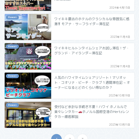
2024年4月15日
Hawaii
ワイキキ最古のホテルのクラシカルな雰囲気に感
激❣ モアナ・サーフライダー滞在記
2023年11月4日
Hawaii
ワイキキヒルトンタイムシェアお試し滞在！ザ・
グランド・アイランダー滞在記
2023年11月4日
Hawaii
人気のハワイタイムシェアリゾート！マリオッ
ト・コオリナ・ビーチ・クラブ１週間滞在記 ~ オ
ーナーになるとどのくらい得なのか？
2023年10月19日
Hawaii
受付など余計な手続き不要！ハワイ ホノルルで
楽々レンタカー
ホノルル国際空港のHertzレン
タカー徹底解説
2023年10月11日