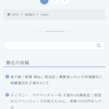
1
2
3
HOME
海外旅行
Hawaii
最近の投稿
高千穂「旅館 神仙」宿泊記｜貴賓室いわとの京風懐石と
総檜風呂を子連れ4人で
ディズニー・アドベンチャー号 子連れ4泊乗船記｜客室
からアベンジャーズが見えた5Aと、実質100万円のリア
ル