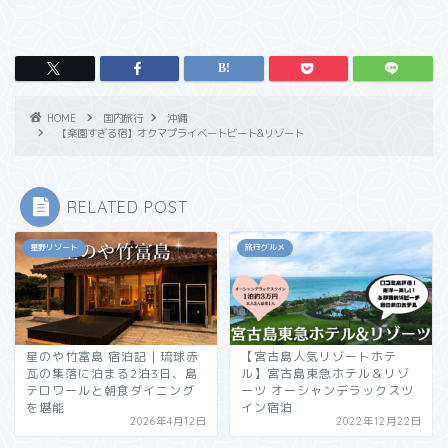
HOME
国内旅行
沖縄
【楽園すぎる宿】オクマプライベートビート&リゾート
RELATED POST
星野リゾート
旅行グルメ
星のや竹富島 宿泊記｜琉球赤
【宮古島人気リゾートホテ
瓦の集落に泊まる2泊3日、島
ル】宮古島東急ホテル＆リゾ
テロワールと朝食ダイニング
ーツ オーシャンデラックスツ
を堪能
イン宿泊
2026年4月12日
2022年12月22日