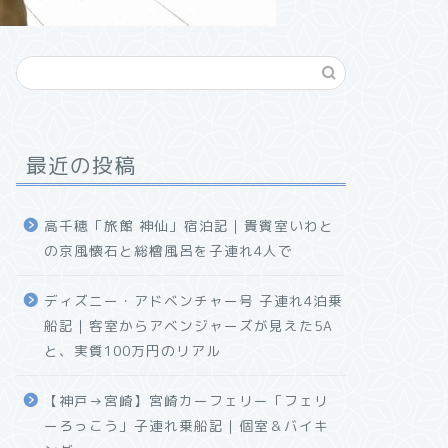
最近の投稿
高千穂「旅館 神仙」宿泊記｜貴賓室いわと
の京風懐石と総檜風呂を子連れ4人で
ディズニー・アドベンチャー号 子連れ4泊乗
船記｜客室からアベンジャーズが見えた5A
と、実質100万円のリアル
【神戸→宮崎】宮崎カーフェリー「フェリ
ーろっこう」子連れ乗船記｜個室＆バイキ