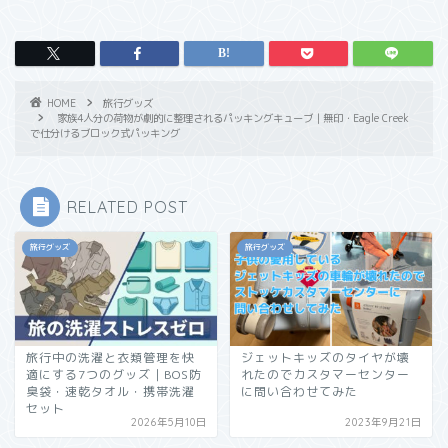
HOME
旅行グッズ
家族4人分の荷物が劇的に整理されるパッキングキューブ｜無印・Eagle Creek
で仕分けるブロック式パッキング
RELATED POST
旅行グッズ
旅行グッズ
旅行中の洗濯と衣類管理を快
ジェットキッズのタイヤが壊
適にする7つのグッズ｜BOS防
れたのでカスタマーセンター
臭袋・速乾タオル・携帯洗濯
に問い合わせてみた
セット
2026年5月10日
2023年9月21日