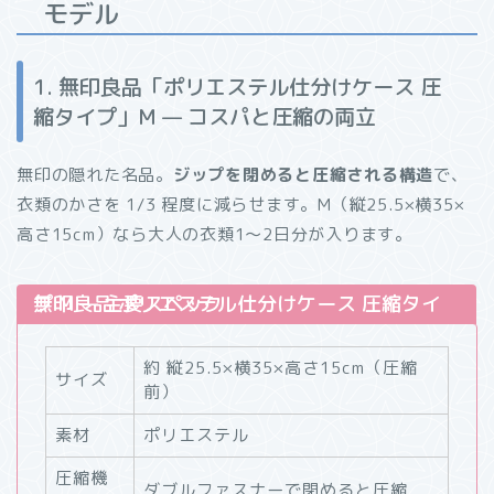
モデル
1. 無印良品「ポリエステル仕分けケース 圧
縮タイプ」M — コスパと圧縮の両立
無印の隠れた名品。
ジップを閉めると圧縮される構造
で、
衣類のかさを 1/3 程度に減らせます。M（縦25.5×横35×
高さ15cm）なら大人の衣類1〜2日分が入ります。
無印良品 ポリエステル仕分けケース 圧縮タイプ M — 主要スペック
約 縦25.5×横35×高さ15cm（圧縮
サイズ
前）
素材
ポリエステル
圧縮機
ダブルファスナーで閉めると圧縮