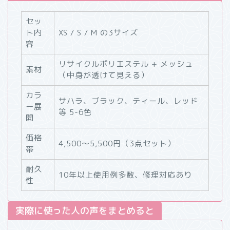
セッ
ト内
XS / S / M の3サイズ
容
リサイクルポリエステル + メッシュ
素材
（中身が透けて見える）
カラ
サハラ、ブラック、ティール、レッド
ー展
等 5-6色
開
価格
4,500〜5,500円（3点セット）
帯
耐久
10年以上使用例多数、修理対応あり
性
実際に使った人の声をまとめると