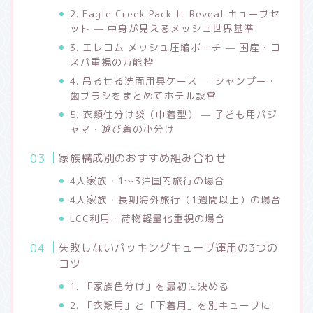
2. Eagle Creek Pack-It Reveal キューブセ
ット — 中身が見えるメッシュ世界基準
3. エレコム メッシュ圧縮ポーチ — 国産・コ
スパ重視の万能枠
4. 吊るせる洗面用具ケース — シャンプー・
歯ブラシをまとめてホテル設営
5. 衣類仕分け袋（巾着型） — 子ども用パジ
ャマ・遊び着の小分け
家族構成別のおすすめ組み合わせ
4人家族・1〜3泊国内旅行の場合
4人家族・長期海外旅行（1週間以上）の場合
LCC利用・荷物軽量化重視の場合
失敗しないパッキングキューブ運用の3つの
コツ
1. 「家族色分け」を最初に決める
2. 「衣類用」と「下着用」を別キューブに