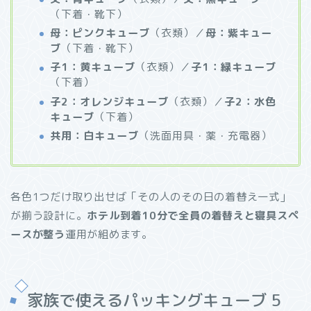
（下着・靴下）
母：ピンクキューブ
（衣類）／
母：紫キュー
ブ
（下着・靴下）
子1：黄キューブ
（衣類）／
子1：緑キューブ
（下着）
子2：オレンジキューブ
（衣類）／
子2：水色
キューブ
（下着）
共用：白キューブ
（洗面用具・薬・充電器）
各色1つだけ取り出せば「その人のその日の着替え一式」
が揃う設計に。
ホテル到着10分で全員の着替えと寝具スペ
ースが整う
運用が組めます。
家族で使えるパッキングキューブ 5