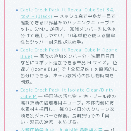
Eagle Creek Pack-It Reveal Cube Set 3点
セット (Black)
— メッシュ窓で中身が一目で
確認できる世界基準のパッキングキューブセ
ット。S/M/L が揃い、 家族メンバー別に色を
分けて運用しやすい。10年単位で使える堅牢
性とジッパー耐久性が決め手。
Eagle Creek Pack-It Reveal Cube M (Izome
Blue)
— 家族の追加メンバー分・洗面用具用
などにスポット追加できる単品 M サイズ。 色
違い (Izome Blue) で「父母兄妹」を直感的に
色分けできる、ホテル設営時の探し物時間を
削減。
Eagle Creek Pack-It Isolate Clean/Dirty
Cube M
— 帰国時の汚れ物 + 海・プール後の
濡れ衣類の隔離専用キューブ。本体内側に防
水素材を採用し、 残り3-4日分のクリーン衣
類を別ジッパーで保護。長期旅行での「臭
い・湿気の逆流」を防げる。
衣類圧縮袋 防虫・防臭対策 掃除機不要
— パ