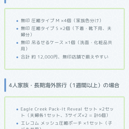
無印 圧縮タイプ M ×4個（家族色分け）
無印 圧縮タイプ S ×2個（下着・靴下用、夫
婦分）
無印 吊るせるケース ×1個（洗面・化粧品共
用）
合計 約 12,000円、無印店舗で揃えやすい
4人家族・長期海外旅行（1週間以上）の場合
Eagle Creek Pack-It Reveal セット ×2セッ
ト（夫婦各1セット、3サイズ×2 = 計6個）
エレコム メッシュ圧縮ポーチ ×1セット（子