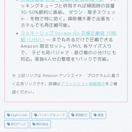
ッキングキューブと併用すれば帰国時の容量
30-50%節約に直結。 ダウン・厚手スウェッ
ト・冬物で特に効く。掃除機不要で出張先・
ホテルでも再圧縮可能。
ラッキーシップ Voyage Go 衣類圧縮袋 10枚
組 (S/M/L)
— 手で丸めるだけで圧縮できる
Amazon 限定セット。S/M/L 各サイズ入り
で、 子ども用パジャマ・遊び着の小分けにも
対応。家族4人分の整理を1パックで完結。
※ 上記リンクは Amazon アソシエイト・プログラムに基づ
く広告リンクです。詳細は
アフィリエイト情報開示
をご確
認ください。
Eagle Creek
パッキングキューブ
家族旅行
整理
旅行グッズ
無印良品