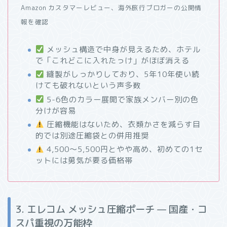
Amazon カスタマーレビュー、海外旅行ブロガーの公開情
報を確認
メッシュ構造で中身が見えるため、ホテル
で「これどこに入れたっけ」がほぼ消える
縫製がしっかりしており、5年10年使い続
けても破れないという声多数
5-6色のカラー展開で家族メンバー別の色
分けが容易
圧縮機能はないため、衣類かさを減らす目
的では別途圧縮袋との併用推奨
4,500〜5,500円とやや高め、初めての1セ
ットには勇気が要る価格帯
3. エレコム メッシュ圧縮ポーチ — 国産・コ
スパ重視の万能枠