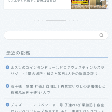
ンスホテル広島での贅沢な滞在記
最近の投稿
ルスツのコインランドリーはどこ？ウェスティンルスツ
リゾート1階の場所・料金と家族4人分の洗濯段取り
高千穂「旅館 神仙」宿泊記｜貴賓室いわとの京風懐石と
総檜風呂を子連れ4人で
ディズニー・アドベンチャー号 子連れ4泊乗船記｜客室
からアベンジャーズが見えた5Aと、実質100万円のリア