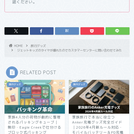
認ください。
HOME
旅行グッズ
ジェットキッズのタイヤが壊れたのでカスタマーセンターに問い合わせてみた
RELATED POST
旅行グッズ
旅行グッズ
家族4人分の荷物が劇的に整理
家族旅行で本当に役立つ
されるパッキングキューブ｜
Anker充電グッズ完全ガイド
無印・Eagle Creekで仕分ける
｜2026年4月新ルール対応・
ブロック式パッキング
モバイルバッテリー＆PD充電