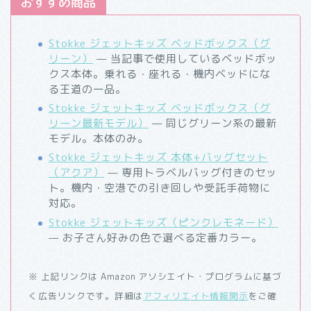
おすすめ商品
Stokke ジェットキッズ ベッドボックス（グ
リーン）
— 当記事で使用しているベッドボッ
クス本体。乗れる・座れる・機内ベッドにな
る王道の一品。
Stokke ジェットキッズ ベッドボックス（グ
リーン最新モデル）
— 同じグリーン系の最新
モデル。本体のみ。
Stokke ジェットキッズ 本体+バッグセット
（アクア）
— 専用トラベルバッグ付きのセッ
ト。機内・空港での引き回しや受託手荷物に
対応。
Stokke ジェットキッズ（ピンクレモネード）
— お子さん好みの色で選べる定番カラー。
※ 上記リンクは Amazon アソシエイト・プログラムに基づ
く広告リンクです。詳細は
アフィリエイト情報開示
をご確