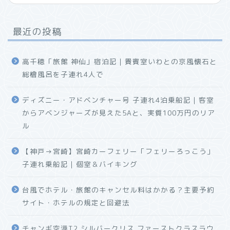
最近の投稿
高千穂「旅館 神仙」宿泊記｜貴賓室いわとの京風懐石と
総檜風呂を子連れ4人で
ディズニー・アドベンチャー号 子連れ4泊乗船記｜客室
からアベンジャーズが見えた5Aと、実質100万円のリア
ル
【神戸→宮崎】宮崎カーフェリー「フェリーろっこう」
子連れ乗船記｜個室＆バイキング
台風でホテル・旅館のキャンセル料はかかる？主要予約
サイト・ホテルの規定と回避法
チャンギ空港T2 シルバークリス ファーストクラスラウ