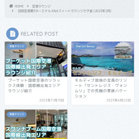
HOME
空港ラウンジ
羽田空港第3ターミナル ANAスイートラウンジで夕食 (2023年2月)
RELATED POST
空港ラウンジ
Marriott Bonvoy
プーケット国際空港のリラッ
モルディブ屈指の至高のリゾ
クス体験：国際線出発エリア
ート「セントレジス・ヴォン
ラウンジ紹介
ムリ」での究極の家族バケー
ション
2023年11月13日
2025年4月22日
空港ラウンジ