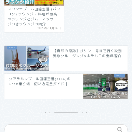
スワンナプーム国際空港 (バン
コク) ラウンジ - 料理が最高
のラウンジとジム・マッサー
ジつきラウンジの紹介
2023年11月14日
【自然の奇跡】ガリンコ号Ⅲで行く紋別
流氷クルージング&ホテル日の出岬宿泊
クアラルンプール国際空港(KLIA)の
Grab乗り場・使い方完全ガイド｜...